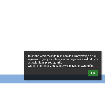
Ta strona wykorzystuje pliki cookies. Korzystając z niej 
wyrażasz zgodę na ich używanie, zgodnie z aktualnymi 
ustawieniami przeglądarki.

Więcej informacji znajdziesz w 
Polityce prywatności
.
OK
Linki
Webmaster