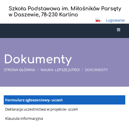
Szkoła Podstawowa im. Miłośników Parsęty
w Daszewie, 78-230 Karlino
Logowanie
Dokumenty
STRONA GŁÓWNA
/
NAUKA- LEPSZE JUTRO!
/
DOKUMENTY
Dokumenty
Formularz zgłoszeniowy- uczeń
Deklaracja uczestnictwa w projekcie- uczeń
Klauzula informacyjna