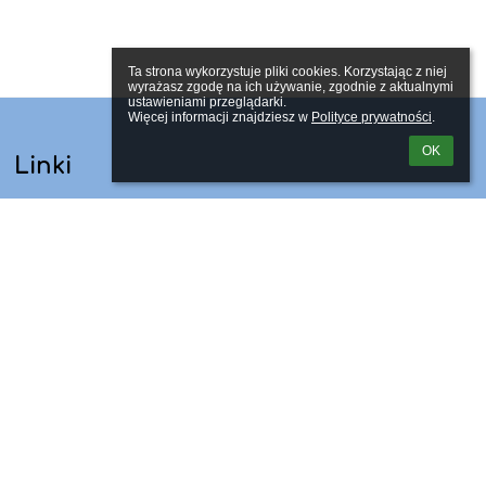
Ta strona wykorzystuje pliki cookies. Korzystając z niej 
wyrażasz zgodę na ich używanie, zgodnie z aktualnymi 
ustawieniami przeglądarki.

Więcej informacji znajdziesz w 
Polityce prywatności
.
OK
Linki
Webmaster
Wsparcie techniczne
Deklaracja dostępności
Informacje prawne
Polityka prywatności
Metryczka
Mapa strony
Kontakty