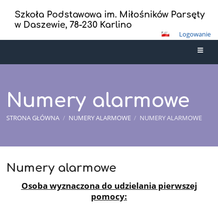
Szkoła Podstawowa im. Miłośników Parsęty
w Daszewie, 78-230 Karlino
Logowanie
Numery alarmowe
STRONA GŁÓWNA
/
NUMERY ALARMOWE
/
NUMERY ALARMOWE
Numery alarmowe
Numery
alarmowe
Osoba wyznaczona do udzielania pierwszej
pomocy: