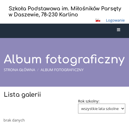
Szkoła Podstawowa im. Miłośników Parsęty
w Daszewie, 78-230 Karlino
Logowanie
Album fotograficzny
STRONA GŁÓWNA
/
ALBUM FOTOGRAFICZNY
Lista galerii
Album
Rok szkolny:
fotograficzny
brak danych