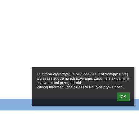
Ta strona wykorzystuje pliki cookies. Korzystając z niej 
wyrażasz zgodę na ich używanie, zgodnie z aktualnymi 
ustawieniami przeglądarki.

Więcej informacji znajdziesz w 
Polityce prywatności
.
OK
Linki
Webmaster